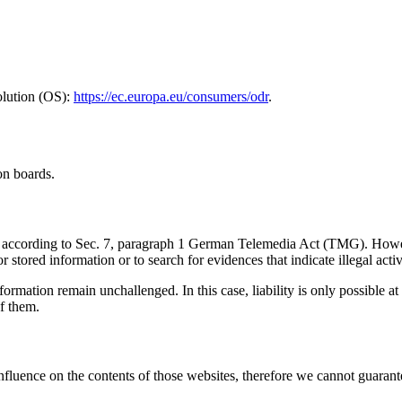
olution (OS):
https://ec.europa.eu/consumers/odr
.
on boards.
ites according to Sec. 7, paragraph 1 German Telemedia Act (TMG). Ho
stored information or to search for evidences that indicate illegal activi
ormation remain unchallenged. In this case, liability is only possible at
f them.
influence on the contents of those websites, therefore we cannot guarante